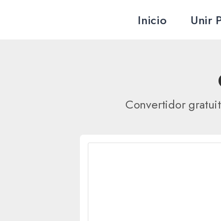
Inicio
Unir 
Editar PDF
Optimizar PDF
Unir PDF
Comprimir PDF
Dividir PDF
PDF en blanco y
Convertidor gratui
Organizar PDF
Reparar PDF
Rotar PDF
Eliminar páginas del PDF